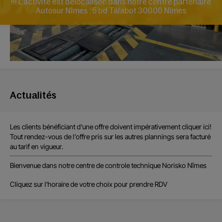
!!! L'activité est délocalisée dans notre centre partenaire
Autosur Nîmes : 5 bd Talabot 30000 Nîmes
ATTENTION
: pour les
contre-visites et pollution
, les
rendez-vous se font uniquement par
téléphone
Actualités
Les clients bénéficiant d'une offre
doivent impérativement cliquer ici!
Tout rendez-vous de l'offre
pris sur les autres plannings sera facturé
au tarif en vigueur.
Bienvenue dans notre centre de controle technique
Norisko Nîmes
Cliquez sur l'horaire de votre choix pour prendre RDV