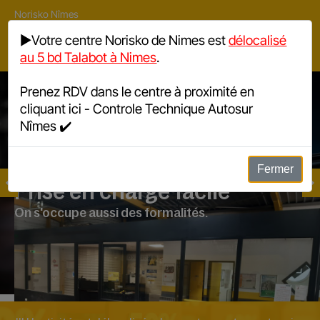
Norisko Nîmes
5 bd Talabot, 30000 Nîmes
▶️Votre centre Norisko de Nimes est
délocalisé
au 5 bd Talabot à Nimes
.
04 66 29 12 54
Prenez RDV dans le centre à proximité en
4,9/5
(71)
cliquant ici -
Controle Technique Autosur
Nîmes
✔️
Fermer
Prise en charge facile
On s'occupe aussi des formalités.